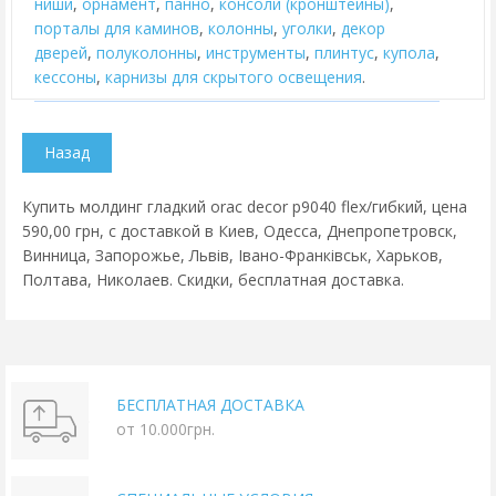
ниши
,
орнамент
,
панно
,
консоли (кронштейны)
,
порталы для каминов
,
колонны
,
уголки
,
декор
дверей
,
полуколонны
,
инструменты
,
плинтус
,
купола
,
кессоны
,
карнизы для скрытого освещения
.
Купить молдинг гладкий orac decor p9040 flex/гибкий, цена
590,00 грн, с доставкой в Киев, Одесса, Днепропетровск,
Винница, Запорожье, Львів, Івано-Франківськ, Харьков,
Полтава, Николаев. Скидки, бесплатная доставка.
БЕСПЛАТНАЯ ДОСТАВКА
от 10.000грн.