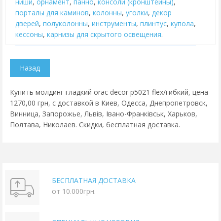
ниши
,
орнамент
,
панно
,
консоли (кронштейны)
,
порталы для каминов
,
колонны
,
уголки
,
декор
дверей
,
полуколонны
,
инструменты
,
плинтус
,
купола
,
кессоны
,
карнизы для скрытого освещения
.
Купить молдинг гладкий orac decor p5021 flex/гибкий, цена
1270,00 грн, с доставкой в Киев, Одесса, Днепропетровск,
Винница, Запорожье, Львів, Івано-Франківськ, Харьков,
Полтава, Николаев. Скидки, бесплатная доставка.
БЕСПЛАТНАЯ ДОСТАВКА
от 10.000грн.