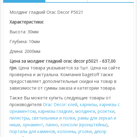
Молдинг гладкий Orac Decor P5021
Характеристики:
Высота: 30мм
Глубина: 10мм
Длина: 2000мм
Цена за молдинг гладкий orac decor p5021 - 637,00
грн.
Цена товара указывается за 1шт. Цена на сайте
проверена и актуальна. Компания bagetoff также
предоставляет дополнительные скидки на товар в
зависимости от суммы заказа и категории товара.
Также Вы можете купить следующие товары от
производителя
Orac Decor
:
клей
,
карнизы
,
карнизы с
орнаментом
,
карнизы гладкие
,
молдинги
,
розетки
,
пилястры
,
cветильники и полки
,
рамы для зеркал и
ниши
,
орнамент
,
панно
,
консоли (кронштейны)
,
порталы для каминов
,
колонны
,
уголки
,
декор