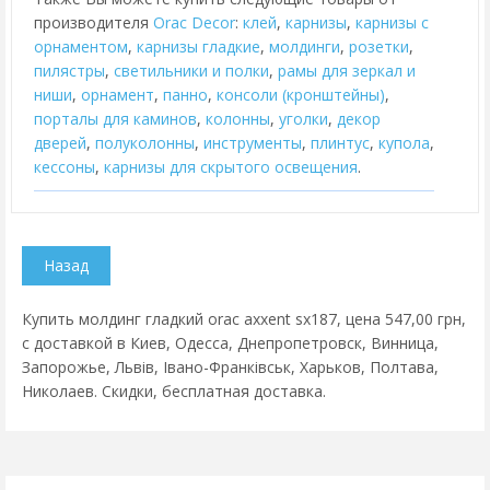
производителя
Orac Decor
:
клей
,
карнизы
,
карнизы с
орнаментом
,
карнизы гладкие
,
молдинги
,
розетки
,
пилястры
,
cветильники и полки
,
рамы для зеркал и
ниши
,
орнамент
,
панно
,
консоли (кронштейны)
,
порталы для каминов
,
колонны
,
уголки
,
декор
дверей
,
полуколонны
,
инструменты
,
плинтус
,
купола
,
кессоны
,
карнизы для скрытого освещения
.
Купить молдинг гладкий orac axxent sx187, цена 547,00 грн,
с доставкой в Киев, Одесса, Днепропетровск, Винница,
Запорожье, Львів, Івано-Франківськ, Харьков, Полтава,
Николаев. Скидки, бесплатная доставка.