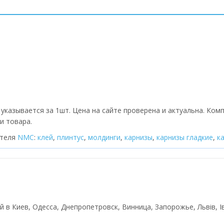
указывается за 1шт. Цена на сайте проверена и актуальна. Ком
и товара.
ителя
NMC
:
клей
,
плинтус
,
молдинги
,
карнизы
,
карнизы гладкие
,
к
ой в Киев, Одесса, Днепропетровск, Винница, Запорожье, Львів, І