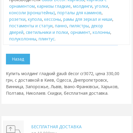
орнаментом
,
карнизы гладкие
,
молдинги
,
уголки
,
консоли (кронштейны)
,
порталы для каминов
,
розетки
,
купола
,
кессоны
,
рамы для зеркал и ниши
,
постаменты и статуи
,
панно
,
пилястры
,
декор
дверей
,
cветильники и полки
,
орнамент
,
колонны
,
полуколонны
,
плинтус
.
Купить молдинг гладкий gaudi decor cr3072, цена 330,00
грн, с доставкой в Киев, Одесса, Днепропетровск,
Винница, Запорожье, Львів, Івано-Франківськ, Харьков,
Полтава, Николаев. Скидки, бесплатная доставка.
БЕСПЛАТНАЯ ДОСТАВКА