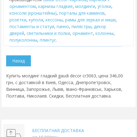
орнаментом
,
карнизы гладкие
,
молдинги
,
уголки
,
консоли (кронштейны)
,
порталы для каминов
,
розетки
,
купола
,
кессоны
,
рамы для зеркал и ниши
,
постаменты и статуи
,
панно
,
пилястры
,
декор
дверей
,
cветильники и полки
,
орнамент
,
колонны
,
полуколонны
,
плинтус
.
Купить молдинг гладкий gaudi decor cr3063, цена 346,00
грн, с доставкой в Киев, Одесса, Днепропетровск,
Винница, Запорожье, Львів, Івано-Франківськ, Харьков,
Полтава, Николаев. Скидки, бесплатная доставка.
БЕСПЛАТНАЯ ДОСТАВКА