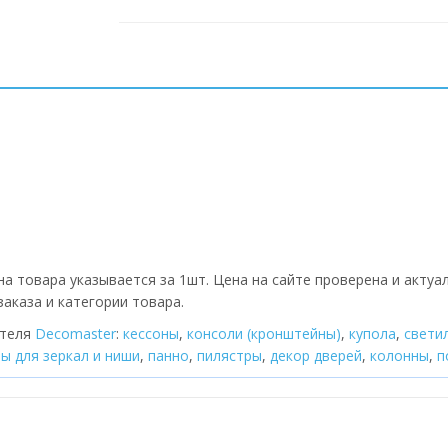
а товара указывается за 1шт. Цена на сайте проверена и актуа
аказа и категории товара.
ителя
Decomaster
:
кессоны
,
консоли (кронштейны)
,
купола
,
cвети
ы для зеркал и ниши
,
панно
,
пилястры
,
декор дверей
,
колонны
,
п