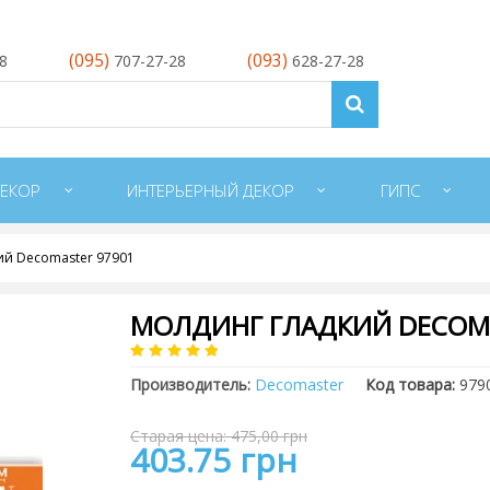
(095)
(093)
28
707-27-28
628-27-28
ЕКОР
ИНТЕРЬЕРНЫЙ ДЕКОР
ГИПС
ий Decomaster 97901
МОЛДИНГ ГЛАДКИЙ DECOMA
Производитель:
Decomaster
Код товара:
979
Старая цена: 475,00 грн
403.75 грн