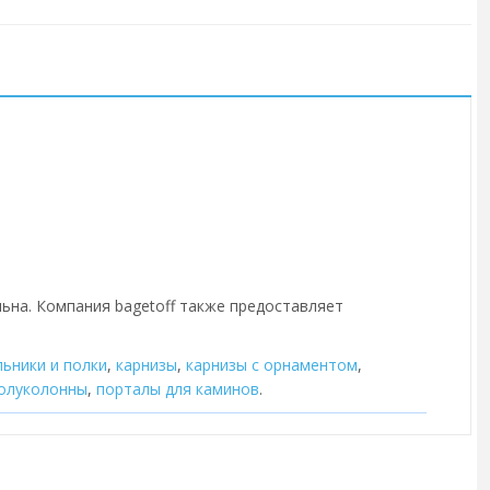
льна. Компания bagetoff также предоставляет
льники и полки
,
карнизы
,
карнизы с орнаментом
,
олуколонны
,
порталы для каминов
.