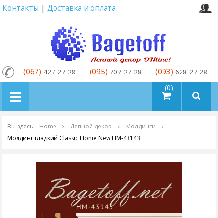
Контакты
|
Доставка и оплата
(067)
(095)
(093)
427-27-28
707-27-28
628-27-28
товаров (0)
Вы здесь:
Home
Лепной декор
Молдинги
Молдинг гладкий Classic Home New HM-43143