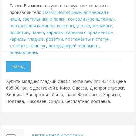
Также Вы можете купить следующие товары от
производителя
Classic Home
:
рамы для зеркал и
ниши
,
cветильники и полки
,
консоли (кронштейны)
,
порталы для каминов
,
кессоны
,
уголки
,
молдинги
,
пилястры
,
панно
,
карнизы
,
карнизы с орнаментом
,
карнизы гладкие
,
розетки
,
постаменты и статуи
,
колонны
,
плинтус
,
декор дверей
,
орнамент
,
полуколонны
.
Купить молдинг гладкий classic home new hm-43143, цена
605,00 грн, с доставкой в Киев, Одесса, Днепропетровск,
Винница, Запорожье, Львів, Івано-Франківськ, Харьков,
Полтава, Николаев. Скидки, бесплатная доставка.
БЕСПЛАТНАЯ ДОСТАВКА