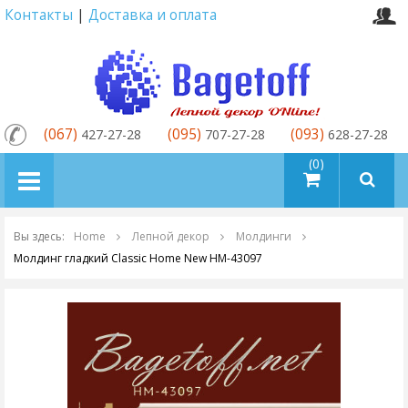
Контакты
|
Доставка и оплата
(067)
(095)
(093)
427-27-28
707-27-28
628-27-28
товаров (0)
Вы здесь:
Home
Лепной декор
Молдинги
Молдинг гладкий Classic Home New HM-43097