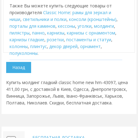
Также Вы можете купить следующие товары от
производителя
Classic Home
:
рамы для зеркал и
ниши
,
cветильники и полки
,
консоли (кронштейны)
,
порталы для каминов
,
кессоны
,
уголки
,
молдинги
,
пилястры
,
панно
,
карнизы
,
карнизы с орнаментом
,
карнизы гладкие
,
розетки
,
постаменты и статуи
,
колонны
,
плинтус
,
декор дверей
,
орнамент
,
полуколонны
.
Купить молдинг гладкий classic home new hm-43097, цена
411,00 грн, с доставкой в Киев, Одесса, Днепропетровск,
Винница, Запорожье, Львів, Івано-Франківськ, Харьков,
Полтава, Николаев. Скидки, бесплатная доставка.
БЕСПЛАТНАЯ ДОСТАВКА