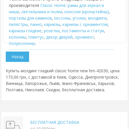
производителя
Classic Home
:
рамы для зеркал и
ниши
,
cветильники и полки
,
консоли (кронштейны)
,
порталы для каминов
,
кессоны
,
уголки
,
молдинги
,
пилястры
,
панно
,
карнизы
,
карнизы с орнаментом
,
карнизы гладкие
,
розетки
,
постаменты и статуи
,
колонны
,
плинтус
,
декор дверей
,
орнамент
,
полуколонны
.
Купить молдинг гладкий classic home new hm-42030, цена
173,00 грн, с доставкой в Киев, Одесса, Днепропетровск,
Винница, Запорожье, Львів, Івано-Франківськ, Харьков,
Полтава, Николаев. Скидки, бесплатная доставка.
БЕСПЛАТНАЯ ДОСТАВКА
от 10.000грн.