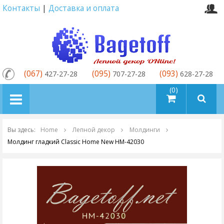
Контакты
|
Доставка и оплата
(067)
(095)
(093)
427-27-28
707-27-28
628-27-28
товаров (0)
Вы здесь:
Home
Лепной декор
Молдинги
Молдинг гладкий Classic Home New HM-42030