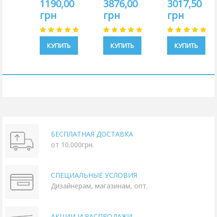
цена:
цена:
цена:
1190,00
3876,00
3017,50
1400,00
4560,00
3550,00
грн
грн
грн
грн
грн
грн
КУПИТЬ
КУПИТЬ
КУПИТЬ
БЕСПЛАТНАЯ ДОСТАВКА
от 10.000грн.
СПЕЦИАЛЬНЫЕ УСЛОВИЯ
Дизайнерам, магазинам, опт.
АКЦИИ И РАСПРОДАЖИ