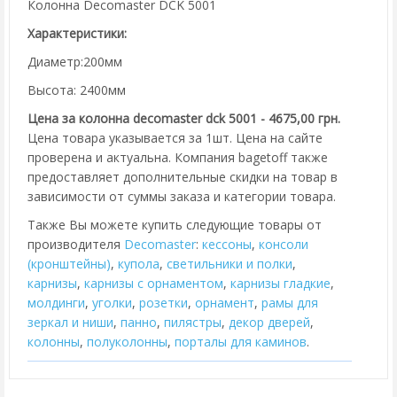
Колонна Decomaster DCK 5001
Характеристики:
Диаметр:200мм
Высота: 2400мм
Цена за колонна decomaster dck 5001 - 4675,00 грн.
Цена товара указывается за 1шт. Цена на сайте
проверена и актуальна. Компания bagetoff также
предоставляет дополнительные скидки на товар в
зависимости от суммы заказа и категории товара.
Также Вы можете купить следующие товары от
производителя
Decomaster
:
кессоны
,
консоли
(кронштейны)
,
купола
,
cветильники и полки
,
карнизы
,
карнизы с орнаментом
,
карнизы гладкие
,
молдинги
,
уголки
,
розетки
,
орнамент
,
рамы для
зеркал и ниши
,
панно
,
пилястры
,
декор дверей
,
колонны
,
полуколонны
,
порталы для каминов
.