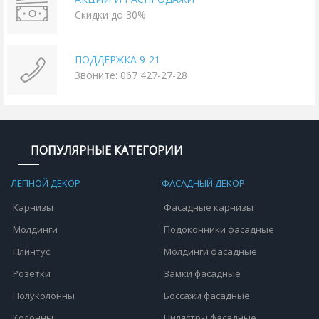
Скидки до 30%
ПОДДЕРЖКА 9-21
Звоните: 067 427-27-28
ПОПУЛЯРНЫЕ КАТЕГОРИИ
ЛЕПНОЙ ДЕКОР
ФАСАДНЫЙ ДЕКОР
Карнизы
Фасадные карнизы
Молдинги
Подоконники фасадные
Плинтус
Молдинги фасадные
Розетки
Замки фасадные
Полуколонны
Боссажи фасадные
Колонны
Пилястры фасадные