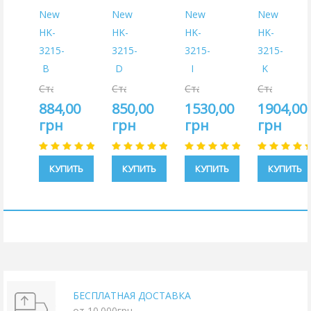
New
New
New
New
HK-
HK-
HK-
HK-
3215-
3215-
3215-
3215-
B
D
I
K
Старая
Старая
Старая
Старая
цена:
цена:
цена:
цена:
884,00
850,00
1530,00
1904,00
1040,00
1000,00
1800,00
2240,00
грн
грн
грн
грн
грн
грн
грн
грн
КУПИТЬ
КУПИТЬ
КУПИТЬ
КУПИТЬ
БЕСПЛАТНАЯ ДОСТАВКА
от 10.000грн.