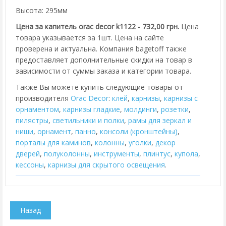
Высота: 295мм
Цена за капитель orac decor k1122 - 732,00 грн.
Цена
товара указывается за 1шт. Цена на сайте
проверена и актуальна. Компания bagetoff также
предоставляет дополнительные скидки на товар в
зависимости от суммы заказа и категории товара.
Также Вы можете купить следующие товары от
производителя
Orac Decor
:
клей
,
карнизы
,
карнизы с
орнаментом
,
карнизы гладкие
,
молдинги
,
розетки
,
пилястры
,
cветильники и полки
,
рамы для зеркал и
ниши
,
орнамент
,
панно
,
консоли (кронштейны)
,
порталы для каминов
,
колонны
,
уголки
,
декор
дверей
,
полуколонны
,
инструменты
,
плинтус
,
купола
,
кессоны
,
карнизы для скрытого освещения
.