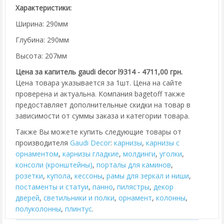
Характеристики:
Ширина: 290мм
Глубина: 290мм
Высота: 207мм
Цена за капитель gaudi decor l9314 - 4711,00 грн.
Цена товара указывается за 1шт. Цена на сайте
проверена и актуальна. Компания bagetoff также
предоставляет дополнительные скидки на товар в
зависимости от суммы заказа и категории товара.
Также Вы можете купить следующие товары от
производителя
Gaudi Decor
:
карнизы
,
карнизы с
орнаментом
,
карнизы гладкие
,
молдинги
,
уголки
,
консоли (кронштейны)
,
порталы для каминов
,
розетки
,
купола
,
кессоны
,
рамы для зеркал и ниши
,
постаменты и статуи
,
панно
,
пилястры
,
декор
дверей
,
cветильники и полки
,
орнамент
,
колонны
,
полуколонны
,
плинтус
.