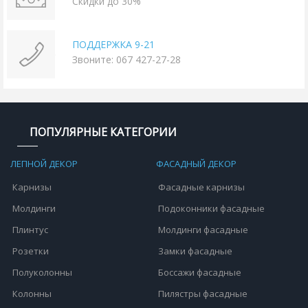
Скидки до 30%
ПОДДЕРЖКА 9-21
Звоните: 067 427-27-28
ПОПУЛЯРНЫЕ КАТЕГОРИИ
ЛЕПНОЙ ДЕКОР
ФАСАДНЫЙ ДЕКОР
Карнизы
Фасадные карнизы
Молдинги
Подоконники фасадные
Плинтус
Молдинги фасадные
Розетки
Замки фасадные
Полуколонны
Боссажи фасадные
Колонны
Пилястры фасадные