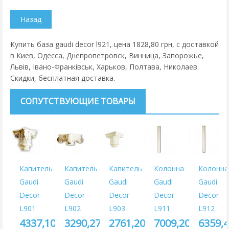
Купить база gaudi decor l921, цена 1828,80 грн, с доставкой
в Киев, Одесса, Днепропетровск, Винница, Запорожье,
Львів, Івано-Франківськ, Харьков, Полтава, Николаев.
Скидки, бесплатная доставка.
СОПУТСТВУЮЩИЕ ТОВАРЫ
Капитель
Капитель
Капитель
Колонна
Колонна
Gaudi
Gaudi
Gaudi
Gaudi
Gaudi
Decor
Decor
Decor
Decor
Decor
L901
L902
L903
L911
L912
4337,10
3290,27
2761,20
7009,20
6359,