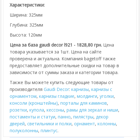
Характеристики:
Ширина: 325мм
Глубина: 325мм
Высота: 120мм
Цена за база gaudi decor l921 - 1828,80 грн.
Цена
товара указывается за 1шт. Цена на сайте
проверена и актуальна. Компания bagetoff также
предоставляет дополнительные скидки на товар в
зависимости от суммы заказа и категории товара.
Также Вы можете купить следующие товары от
производителя
Gaudi Decor
:
карнизы
,
карнизы с
орнаментом
,
карнизы гладкие
,
молдинги
,
уголки
,
консоли (кронштейны)
,
порталы для каминов
,
розетки
,
купола
,
кессоны
,
рамы для зеркал и ниши
,
постаменты и статуи
,
панно
,
пилястры
,
декор
дверей
,
cветильники и полки
,
орнамент
,
колонны
,
полуколонны
,
плинтус
.