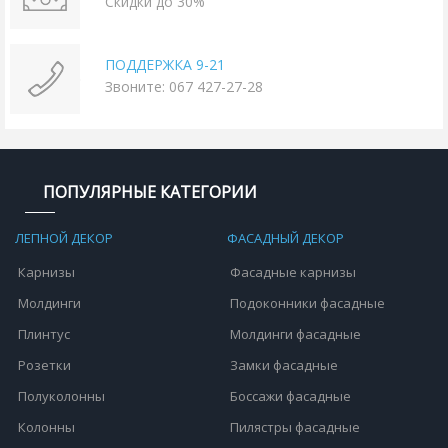
Скидки до 30%
ПОДДЕРЖКА 9-21
Звоните: 067 427-27-28
ПОПУЛЯРНЫЕ КАТЕГОРИИ
ЛЕПНОЙ ДЕКОР
ФАСАДНЫЙ ДЕКОР
Карнизы
Фасадные карнизы
Молдинги
Подоконники фасадные
Плинтус
Молдинги фасадные
Розетки
Замки фасадные
Полуколонны
Боссажи фасадные
Колонны
Пилястры фасадные