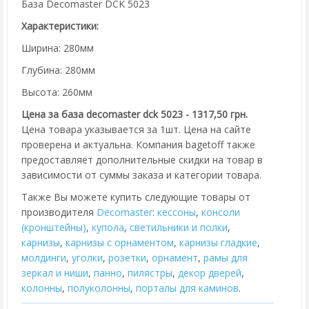
База Decomaster DCK 5023
Характеристики:
Ширина: 280мм
Глубина: 280мм
Высота: 260мм
Цена за база decomaster dck 5023 - 1317,50 грн.
Цена товара указывается за 1шт. Цена на сайте
проверена и актуальна. Компания bagetoff также
предоставляет дополнительные скидки на товар в
зависимости от суммы заказа и категории товара.
Также Вы можете купить следующие товары от
производителя
Decomaster
:
кессоны
,
консоли
(кронштейны)
,
купола
,
cветильники и полки
,
карнизы
,
карнизы с орнаментом
,
карнизы гладкие
,
молдинги
,
уголки
,
розетки
,
орнамент
,
рамы для
зеркал и ниши
,
панно
,
пилястры
,
декор дверей
,
колонны
,
полуколонны
,
порталы для каминов
.