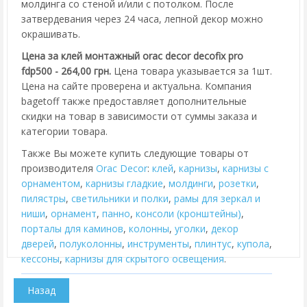
молдинга со стеной и/или с потолком. После
затвердевания через 24 часа, лепной декор можно
окрашивать.
Цена за клей монтажный orac decor decofix pro
fdp500 - 264,00 грн.
Цена товара указывается за 1шт.
Цена на сайте проверена и актуальна. Компания
bagetoff также предоставляет дополнительные
скидки на товар в зависимости от суммы заказа и
категории товара.
Также Вы можете купить следующие товары от
производителя
Orac Decor
:
клей
,
карнизы
,
карнизы с
орнаментом
,
карнизы гладкие
,
молдинги
,
розетки
,
пилястры
,
cветильники и полки
,
рамы для зеркал и
ниши
,
орнамент
,
панно
,
консоли (кронштейны)
,
порталы для каминов
,
колонны
,
уголки
,
декор
дверей
,
полуколонны
,
инструменты
,
плинтус
,
купола
,
кессоны
,
карнизы для скрытого освещения
.