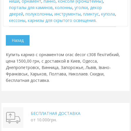
ниши
,
орнамент
,
панно
,
консоли (кронштейны)
,
порталы для каминов
,
колонны
,
уголки
,
декор
дверей
,
полуколонны
,
инструменты
,
плинтус
,
купола
,
кессоны
,
карнизы для скрытого освещения
.
Купить карниз с орнаментом orac decor c308 flex/гибкий,
цена 1500,00 грн, с доставкой в Киев, Одесса,
Днепропетровск, Винница, Запорожье, Львів, Івано-
Франківськ, Харьков, Полтава, Николаев. Скидки,
бесплатная доставка.
БЕСПЛАТНАЯ ДОСТАВКА
от 10.000грн.