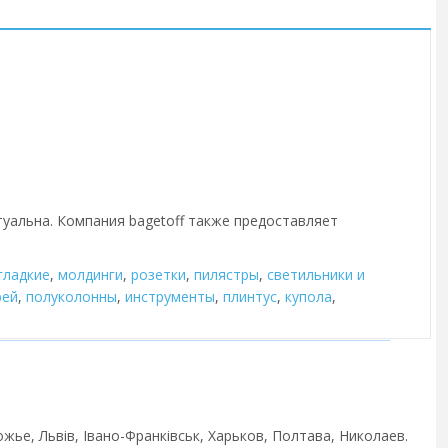
туальна. Компания bagetoff также предоставляет
гладкие
,
молдинги
,
розетки
,
пилястры
,
cветильники и
рей
,
полуколонны
,
инструменты
,
плинтус
,
купола
,
жье, Львів, Івано-Франківськ, Харьков, Полтава, Николаев.