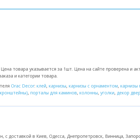
.
Цена товара указывается за 1шт. Цена на сайте проверена и ак
аказа и категории товара.
ителя
Orac Decor
:
клей
,
карнизы
,
карнизы с орнаментом
,
карнизы 
(кронштейны)
,
порталы для каминов
,
колонны
,
уголки
,
декор две
рн, с доставкой в Киев, Одесса, Днепропетровск, Винница, Запоро