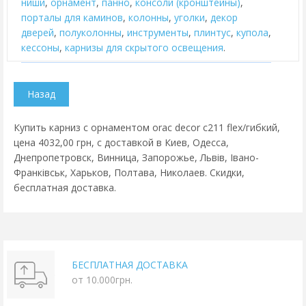
ниши
,
орнамент
,
панно
,
консоли (кронштейны)
,
порталы для каминов
,
колонны
,
уголки
,
декор
дверей
,
полуколонны
,
инструменты
,
плинтус
,
купола
,
кессоны
,
карнизы для скрытого освещения
.
Купить карниз с орнаментом orac decor c211 flex/гибкий,
цена 4032,00 грн, с доставкой в Киев, Одесса,
Днепропетровск, Винница, Запорожье, Львів, Івано-
Франківськ, Харьков, Полтава, Николаев. Скидки,
бесплатная доставка.
БЕСПЛАТНАЯ ДОСТАВКА
от 10.000грн.