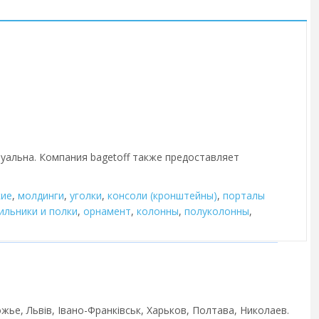
туальна. Компания bagetoff также предоставляет
кие
,
молдинги
,
уголки
,
консоли (кронштейны)
,
порталы
ильники и полки
,
орнамент
,
колонны
,
полуколонны
,
жье, Львів, Івано-Франківськ, Харьков, Полтава, Николаев.