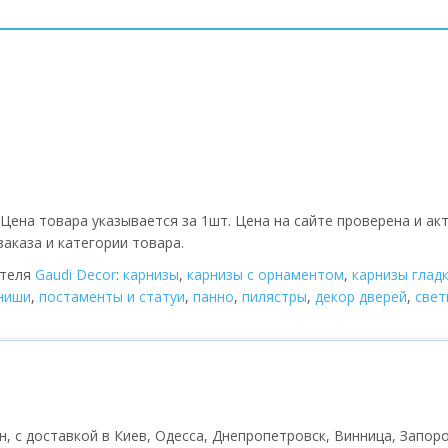
Цена товара указывается за 1шт. Цена на сайте проверена и ак
аказа и категории товара.
ителя
Gaudi Decor
:
карнизы
,
карнизы с орнаментом
,
карнизы глад
 ниши
,
постаменты и статуи
,
панно
,
пилястры
,
декор дверей
,
cвет
рн, с доставкой в Киев, Одесса, Днепропетровск, Винница, Запоро