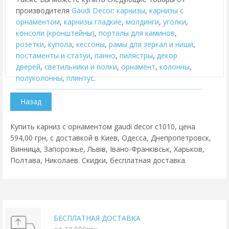
производителя
Gaudi Decor
:
карнизы
,
карнизы с
орнаментом
,
карнизы гладкие
,
молдинги
,
уголки
,
консоли (кронштейны)
,
порталы для каминов
,
розетки
,
купола
,
кессоны
,
рамы для зеркал и ниши
,
постаменты и статуи
,
панно
,
пилястры
,
декор
дверей
,
cветильники и полки
,
орнамент
,
колонны
,
полуколонны
,
плинтус
.
Купить карниз с орнаментом gaudi decor c1010, цена
594,00 грн, с доставкой в Киев, Одесса, Днепропетровск,
Винница, Запорожье, Львів, Івано-Франківськ, Харьков,
Полтава, Николаев. Скидки, бесплатная доставка.
БЕСПЛАТНАЯ ДОСТАВКА