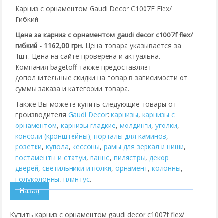
Карниз с орнаментом Gaudi Decor C1007F Flex/
Гибкий
Цена за карниз с орнаментом gaudi decor c1007f flex/
гибкий - 1162,00 грн.
Цена товара указывается за
1шт. Цена на сайте проверена и актуальна.
Компания bagetoff также предоставляет
дополнительные скидки на товар в зависимости от
суммы заказа и категории товара.
Также Вы можете купить следующие товары от
производителя
Gaudi Decor
:
карнизы
,
карнизы с
орнаментом
,
карнизы гладкие
,
молдинги
,
уголки
,
консоли (кронштейны)
,
порталы для каминов
,
розетки
,
купола
,
кессоны
,
рамы для зеркал и ниши
,
постаменты и статуи
,
панно
,
пилястры
,
декор
дверей
,
cветильники и полки
,
орнамент
,
колонны
,
полуколонны
,
плинтус
.
Купить карниз с орнаментом gaudi decor c1007f flex/