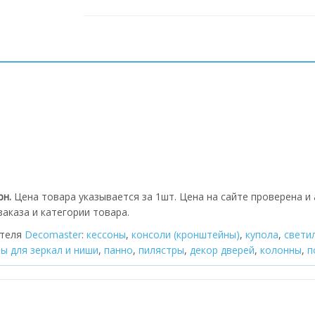
рн.
Цена товара указывается за 1шт. Цена на сайте проверена и
аказа и категории товара.
ителя
Decomaster
:
кессоны
,
консоли (кронштейны)
,
купола
,
cвети
ы для зеркал и ниши
,
панно
,
пилястры
,
декор дверей
,
колонны
,
п