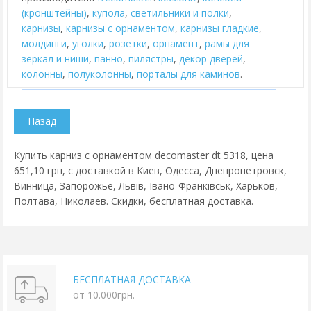
(кронштейны)
,
купола
,
cветильники и полки
,
карнизы
,
карнизы с орнаментом
,
карнизы гладкие
,
молдинги
,
уголки
,
розетки
,
орнамент
,
рамы для
зеркал и ниши
,
панно
,
пилястры
,
декор дверей
,
колонны
,
полуколонны
,
порталы для каминов
.
Купить карниз с орнаментом decomaster dt 5318, цена
651,10 грн, с доставкой в Киев, Одесса, Днепропетровск,
Винница, Запорожье, Львів, Івано-Франківськ, Харьков,
Полтава, Николаев. Скидки, бесплатная доставка.
БЕСПЛАТНАЯ ДОСТАВКА
от 10.000грн.