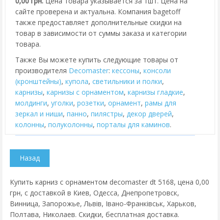
0,00 грн.
Цена товара указывается за 1шт. Цена на
сайте проверена и актуальна. Компания bagetoff
также предоставляет дополнительные скидки на
товар в зависимости от суммы заказа и категории
товара.
Также Вы можете купить следующие товары от
производителя
Decomaster
:
кессоны
,
консоли
(кронштейны)
,
купола
,
cветильники и полки
,
карнизы
,
карнизы с орнаментом
,
карнизы гладкие
,
молдинги
,
уголки
,
розетки
,
орнамент
,
рамы для
зеркал и ниши
,
панно
,
пилястры
,
декор дверей
,
колонны
,
полуколонны
,
порталы для каминов
.
Купить карниз с орнаментом decomaster dt 5168, цена 0,00
грн, с доставкой в Киев, Одесса, Днепропетровск,
Винница, Запорожье, Львів, Івано-Франківськ, Харьков,
Полтава, Николаев. Скидки, бесплатная доставка.