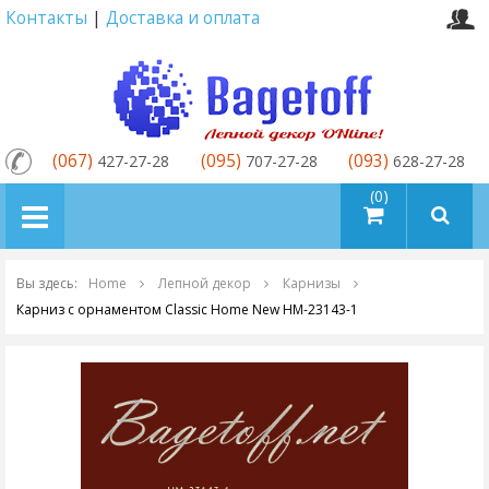
Контакты
|
Доставка и оплата
(067)
(095)
(093)
427-27-28
707-27-28
628-27-28
товаров (0)
Вы здесь:
Home
Лепной декор
Карнизы
Карниз с орнаментом Classic Home New HM-23143-1