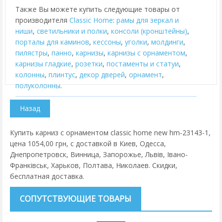
Также Вы можете купить следующие товары от
производителя
Classic Home
:
рамы для зеркал и
ниши
,
cветильники и полки
,
консоли (кронштейны)
,
порталы для каминов
,
кессоны
,
уголки
,
молдинги
,
пилястры
,
панно
,
карнизы
,
карнизы с орнаментом
,
карнизы гладкие
,
розетки
,
постаменты и статуи
,
колонны
,
плинтус
,
декор дверей
,
орнамент
,
полуколонны
.
Купить карниз с орнаментом classic home new hm-23143-1,
цена 1054,00 грн, с доставкой в Киев, Одесса,
Днепропетровск, Винница, Запорожье, Львів, Івано-
Франківськ, Харьков, Полтава, Николаев. Скидки,
бесплатная доставка.
СОПУТСТВУЮЩИЕ ТОВАРЫ