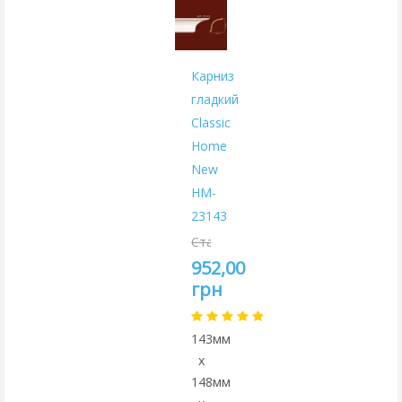
Карниз
гладкий
Classic
Home
New
HM-
23143
Старая
цена:
952,00
1120,00
грн
грн
143мм
x
148мм