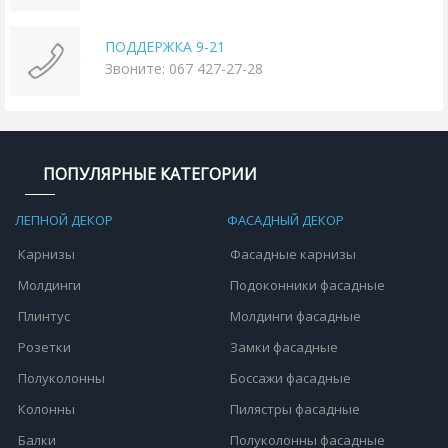
ПОДДЕРЖКА 9-21
Звоните: 067 427-27-28
ПОПУЛЯРНЫЕ КАТЕГОРИИ
ЛЕПНОЙ ДЕКОР
ФАСАДНЫЙ ДЕКОР
Карнизы
Фасадные карнизы
Молдинги
Подоконники фасадные
Плинтус
Молдинги фасадные
Розетки
Замки фасадные
Полуколонны
Боссажи фасадные
Колонны
Пилястры фасадные
Балки
Полуколонны фасадные