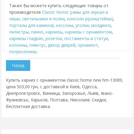
Также Вы можете купить следующие товары от
производителя
Classic Home
:
рамы для зеркал и
ниши
,
cветильники и полки
,
консоли (кронштейны)
,
порталы для каминов
,
кессоны
,
уголки
,
молдинги
,
пилястры
,
панно
,
карнизы
,
карнизы с орнаментом
,
карнизы гладкие
,
розетки
,
постаменты и статуи
,
колонны
,
плинтус
,
декор дверей
,
орнамент
,
полуколонны
.
Купить карниз с орнаментом classic home new hm-13089,
цена 503,00 грн, с доставкой в Киев, Одесса,
Днепропетровск, Винница, Запорожье, Львів, Івано-
Франківськ, Харьков, Полтава, Николаев. Скидки,
бесплатная доставка.