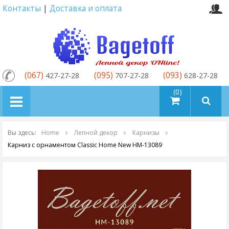
Контакты
|
Доставка и оплата
(067)
(095)
(093)
427-27-28
707-27-28
628-27-28
товаров (0)
Вы здесь:
Home
Лепной декор
Карнизы
Карниз с орнаментом Classic Home New HM-13089