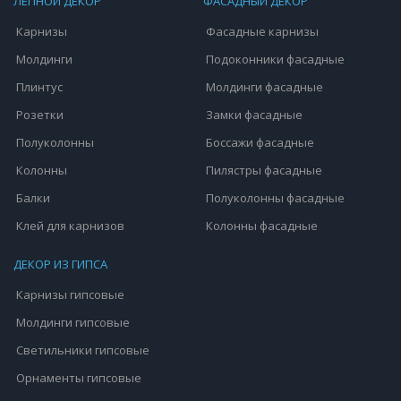
ЛЕПНОЙ ДЕКОР
ФАСАДНЫЙ ДЕКОР
Карнизы
Фасадные карнизы
Молдинги
Подоконники фасадные
Плинтус
Молдинги фасадные
Розетки
Замки фасадные
Полуколонны
Боссажи фасадные
Колонны
Пилястры фасадные
Балки
Полуколонны фасадные
Клей для карнизов
Колонны фасадные
ДЕКОР ИЗ ГИПСА
Карнизы гипсовые
Молдинги гипсовые
Светильники гипсовые
Орнаменты гипсовые