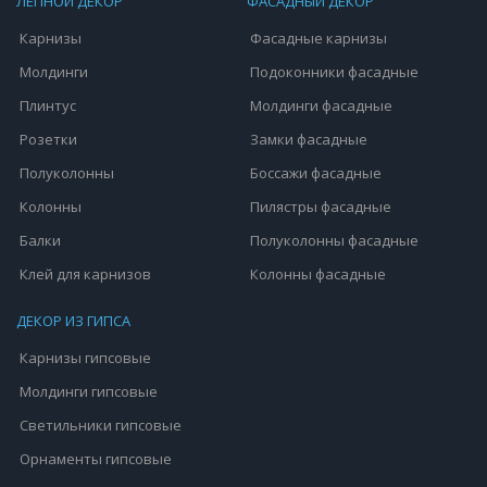
ЛЕПНОЙ ДЕКОР
ФАСАДНЫЙ ДЕКОР
Карнизы
Фасадные карнизы
Молдинги
Подоконники фасадные
Плинтус
Молдинги фасадные
Розетки
Замки фасадные
Полуколонны
Боссажи фасадные
Колонны
Пилястры фасадные
Балки
Полуколонны фасадные
Клей для карнизов
Колонны фасадные
ДЕКОР ИЗ ГИПСА
Карнизы гипсовые
Молдинги гипсовые
Светильники гипсовые
Орнаменты гипсовые