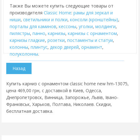
Также Вы можете купить следующие товары от
производителя
Classic Home
:
рамы для зеркал и
ниши
,
cветильники и полки
,
консоли (кронштейны)
,
порталы для каминов
,
кессоны
,
уголки
,
молдинги
,
пилястры
,
панно
,
карнизы
,
карнизы с орнаментом
,
карнизы гладкие
,
розетки
,
постаменты и статуи
,
колонны
,
плинтус
,
декор дверей
,
орнамент
,
полуколонны
.
Купить карниз с орнаментом classic home new hm-13075,
цена 469,00 грн, с доставкой в Киев, Одесса,
Днепропетровск, Винница, Запорожье, Львів, Івано-
Франківськ, Харьков, Полтава, Николаев. Скидки,
бесплатная доставка.