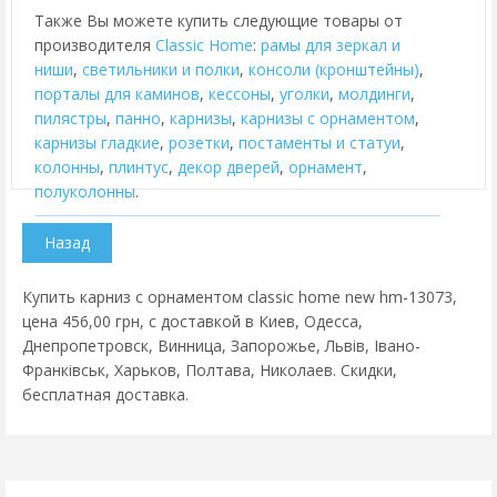
Также Вы можете купить следующие товары от
производителя
Classic Home
:
рамы для зеркал и
ниши
,
cветильники и полки
,
консоли (кронштейны)
,
порталы для каминов
,
кессоны
,
уголки
,
молдинги
,
пилястры
,
панно
,
карнизы
,
карнизы с орнаментом
,
карнизы гладкие
,
розетки
,
постаменты и статуи
,
колонны
,
плинтус
,
декор дверей
,
орнамент
,
полуколонны
.
Купить карниз с орнаментом classic home new hm-13073,
цена 456,00 грн, с доставкой в Киев, Одесса,
Днепропетровск, Винница, Запорожье, Львів, Івано-
Франківськ, Харьков, Полтава, Николаев. Скидки,
бесплатная доставка.