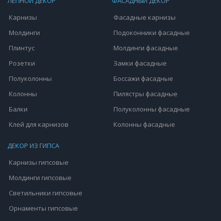
ЛЕПНОЙ ДЕКОР
ФАСАДНЫЙ ДЕКОР
Карнизы
Фасадные карнизы
Молдинги
Подоконники фасадные
Плинтус
Молдинги фасадные
Розетки
Замки фасадные
Полуколонны
Боссажи фасадные
Колонны
Пилястры фасадные
Балки
Полуколонны фасадные
Клей для карнизов
Колонны фасадные
ДЕКОР ИЗ ГИПСА
Карнизы гипсовые
Молдинги гипсовые
Светильники гипсовые
Орнаменты гипсовые