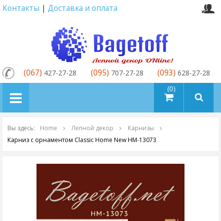
Контакты
|
Доставка и оплата
(067)
(095)
(093)
427-27-28
707-27-28
628-27-28
товаров (0)
Вы здесь:
Home
Лепной декор
Карнизы
Карниз с орнаментом Classic Home New HM-13073