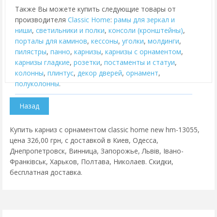
Также Вы можете купить следующие товары от
производителя
Classic Home
:
рамы для зеркал и
ниши
,
cветильники и полки
,
консоли (кронштейны)
,
порталы для каминов
,
кессоны
,
уголки
,
молдинги
,
пилястры
,
панно
,
карнизы
,
карнизы с орнаментом
,
карнизы гладкие
,
розетки
,
постаменты и статуи
,
колонны
,
плинтус
,
декор дверей
,
орнамент
,
полуколонны
.
Купить карниз с орнаментом classic home new hm-13055,
цена 326,00 грн, с доставкой в Киев, Одесса,
Днепропетровск, Винница, Запорожье, Львів, Івано-
Франківськ, Харьков, Полтава, Николаев. Скидки,
бесплатная доставка.