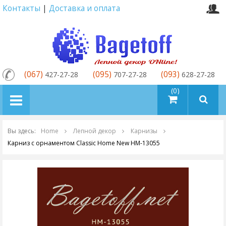
Контакты
|
Доставка и оплата
(067)
(095)
(093)
427-27-28
707-27-28
628-27-28
товаров (0)
Вы здесь:
Home
Лепной декор
Карнизы
Карниз с орнаментом Classic Home New HM-13055