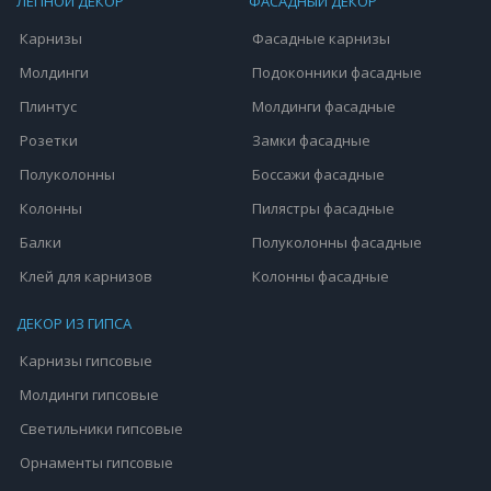
ЛЕПНОЙ ДЕКОР
ФАСАДНЫЙ ДЕКОР
Карнизы
Фасадные карнизы
Молдинги
Подоконники фасадные
Плинтус
Молдинги фасадные
Розетки
Замки фасадные
Полуколонны
Боссажи фасадные
Колонны
Пилястры фасадные
Балки
Полуколонны фасадные
Клей для карнизов
Колонны фасадные
ДЕКОР ИЗ ГИПСА
Карнизы гипсовые
Молдинги гипсовые
Светильники гипсовые
Орнаменты гипсовые