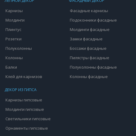
ЛЕПНОЙ ДЕКОР
ФАСАДНЫЙ ДЕКОР
Карнизы
Фасадные карнизы
Молдинги
Подоконники фасадные
Плинтус
Молдинги фасадные
Розетки
Замки фасадные
Полуколонны
Боссажи фасадные
Колонны
Пилястры фасадные
Балки
Полуколонны фасадные
Клей для карнизов
Колонны фасадные
ДЕКОР ИЗ ГИПСА
Карнизы гипсовые
Молдинги гипсовые
Светильники гипсовые
Орнаменты гипсовые