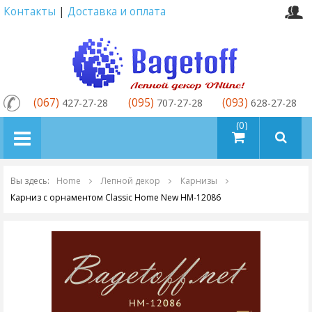
Контакты
|
Доставка и оплата
(067)
(095)
(093)
427-27-28
707-27-28
628-27-28
товаров (0)
Вы здесь:
Home
Лепной декор
Карнизы
Карниз с орнаментом Classic Home New HM-12086