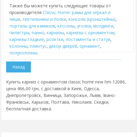
Также Вы можете купить следующие товары от
производителя
Classic Home
:
рамы для зеркал и
ниши
,
cветильники и полки
,
консоли (кронштейны)
,
порталы для каминов
,
кессоны
,
уголки
,
молдинги
,
пилястры
,
панно
,
карнизы
,
карнизы с орнаментом
,
карнизы гладкие
,
розетки
,
постаменты и статуи
,
колонны
,
плинтус
,
декор дверей
,
орнамент
,
полуколонны
.
Купить карниз с орнаментом classic home new hm-12086,
цена 466,00 грн, с доставкой в Киев, Одесса,
Днепропетровск, Винница, Запорожье, Львів, Івано-
Франківськ, Харьков, Полтава, Николаев. Скидки,
бесплатная доставка.