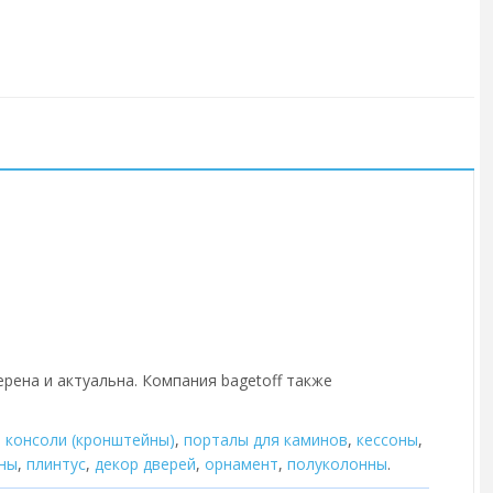
ерена и актуальна. Компания bagetoff также
,
консоли (кронштейны)
,
порталы для каминов
,
кессоны
,
ны
,
плинтус
,
декор дверей
,
орнамент
,
полуколонны
.