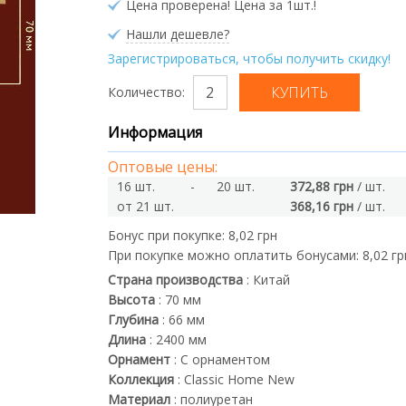
Цена проверена! Цена за 1шт.!
Нашли дешевле?
Зарегистрироваться, чтобы получить скидку!
Количество:
Информация
Оптовые цены:
16 шт.
-
20 шт.
372,88 грн
/ шт.
от 21 шт.
368,16 грн
/ шт.
Бонус при покупке:
8,02 грн
При покупке можно оплатить бонусами:
8,02 гр
Страна производства
:
Китай
Высота
:
70
мм
Глубина
:
66
мм
Длина
:
2400
мм
Орнамент
:
С орнаментом
Коллекция
:
Classic Home New
Материал
:
полиуретан