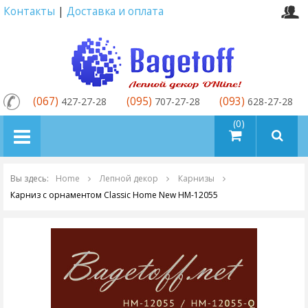
Контакты
|
Доставка и оплата
(067)
(095)
(093)
427-27-28
707-27-28
628-27-28
товаров (0)
Вы здесь:
Home
Лепной декор
Карнизы
Карниз с орнаментом Classic Home New HM-12055