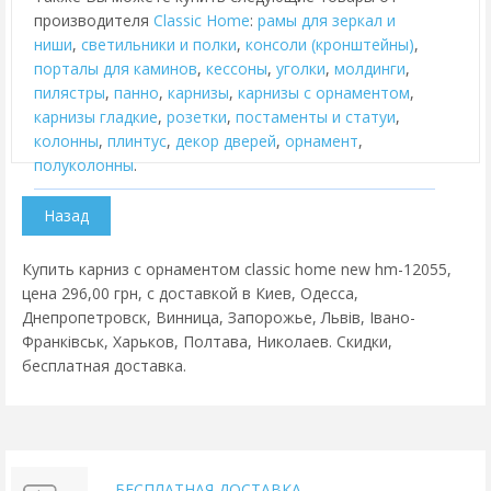
производителя
Classic Home
:
рамы для зеркал и
ниши
,
cветильники и полки
,
консоли (кронштейны)
,
порталы для каминов
,
кессоны
,
уголки
,
молдинги
,
пилястры
,
панно
,
карнизы
,
карнизы с орнаментом
,
карнизы гладкие
,
розетки
,
постаменты и статуи
,
колонны
,
плинтус
,
декор дверей
,
орнамент
,
полуколонны
.
Купить карниз с орнаментом classic home new hm-12055,
цена 296,00 грн, с доставкой в Киев, Одесса,
Днепропетровск, Винница, Запорожье, Львів, Івано-
Франківськ, Харьков, Полтава, Николаев. Скидки,
бесплатная доставка.
БЕСПЛАТНАЯ ДОСТАВКА