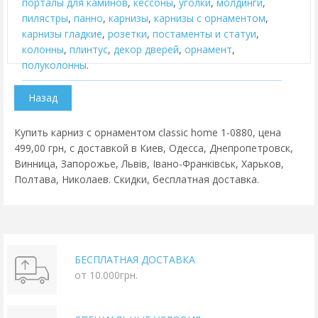
порталы для каминов
,
кессоны
,
уголки
,
молдинги
,
пилястры
,
панно
,
карнизы
,
карнизы с орнаментом
,
карнизы гладкие
,
розетки
,
постаменты и статуи
,
колонны
,
плинтус
,
декор дверей
,
орнамент
,
полуколонны
.
Купить карниз с орнаментом classic home 1-0880, цена
499,00 грн, с доставкой в Киев, Одесса, Днепропетровск,
Винница, Запорожье, Львів, Івано-Франківськ, Харьков,
Полтава, Николаев. Скидки, бесплатная доставка.
БЕСПЛАТНАЯ ДОСТАВКА
от 10.000грн.