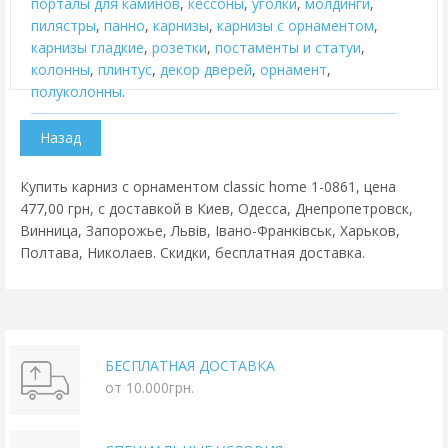
порталы для каминов
,
кессоны
,
уголки
,
молдинги
,
пилястры
,
панно
,
карнизы
,
карнизы с орнаментом
,
карнизы гладкие
,
розетки
,
постаменты и статуи
,
колонны
,
плинтус
,
декор дверей
,
орнамент
,
полуколонны
.
Купить карниз с орнаментом classic home 1-0861, цена
477,00 грн, с доставкой в Киев, Одесса, Днепропетровск,
Винница, Запорожье, Львів, Івано-Франківськ, Харьков,
Полтава, Николаев. Скидки, бесплатная доставка.
БЕСПЛАТНАЯ ДОСТАВКА
от 10.000грн.