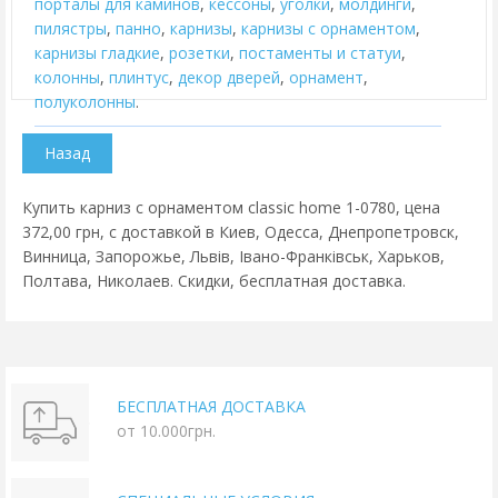
порталы для каминов
,
кессоны
,
уголки
,
молдинги
,
пилястры
,
панно
,
карнизы
,
карнизы с орнаментом
,
карнизы гладкие
,
розетки
,
постаменты и статуи
,
колонны
,
плинтус
,
декор дверей
,
орнамент
,
полуколонны
.
Купить карниз с орнаментом classic home 1-0780, цена
372,00 грн, с доставкой в Киев, Одесса, Днепропетровск,
Винница, Запорожье, Львів, Івано-Франківськ, Харьков,
Полтава, Николаев. Скидки, бесплатная доставка.
БЕСПЛАТНАЯ ДОСТАВКА
от 10.000грн.