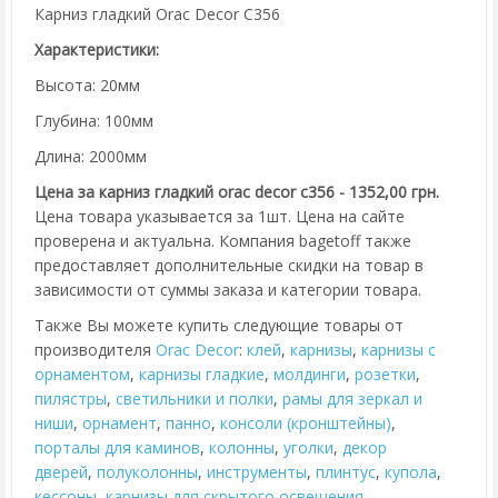
Карниз гладкий Orac Decor C356
Характеристики:
Высота: 20мм
Глубина: 100мм
Длина: 2000мм
Цена за карниз гладкий orac decor c356 - 1352,00 грн.
Цена товара указывается за 1шт. Цена на сайте
проверена и актуальна. Компания bagetoff также
предоставляет дополнительные скидки на товар в
зависимости от суммы заказа и категории товара.
Также Вы можете купить следующие товары от
производителя
Orac Decor
:
клей
,
карнизы
,
карнизы с
орнаментом
,
карнизы гладкие
,
молдинги
,
розетки
,
пилястры
,
cветильники и полки
,
рамы для зеркал и
ниши
,
орнамент
,
панно
,
консоли (кронштейны)
,
порталы для каминов
,
колонны
,
уголки
,
декор
дверей
,
полуколонны
,
инструменты
,
плинтус
,
купола
,
кессоны
,
карнизы для скрытого освещения
.