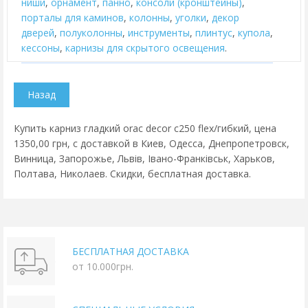
ниши
,
орнамент
,
панно
,
консоли (кронштейны)
,
порталы для каминов
,
колонны
,
уголки
,
декор
дверей
,
полуколонны
,
инструменты
,
плинтус
,
купола
,
кессоны
,
карнизы для скрытого освещения
.
Купить карниз гладкий orac decor c250 flex/гибкий, цена
1350,00 грн, с доставкой в Киев, Одесса, Днепропетровск,
Винница, Запорожье, Львів, Івано-Франківськ, Харьков,
Полтава, Николаев. Скидки, бесплатная доставка.
БЕСПЛАТНАЯ ДОСТАВКА
от 10.000грн.