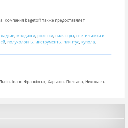
на. Компания bagetoff также предоставляет
гладкие
,
молдинги
,
розетки
,
пилястры
,
cветильники и
рей
,
полуколонны
,
инструменты
,
плинтус
,
купола
,
Львів, Івано-Франківськ, Харьков, Полтава, Николаев.