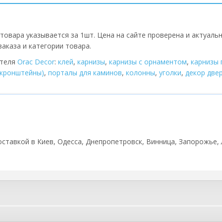
товара указывается за 1шт. Цена на сайте проверена и актуаль
аказа и категории товара.
ителя
Orac Decor
:
клей
,
карнизы
,
карнизы с орнаментом
,
карнизы 
(кронштейны)
,
порталы для каминов
,
колонны
,
уголки
,
декор две
 доставкой в Киев, Одесса, Днепропетровск, Винница, Запорожье, 