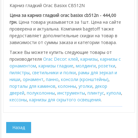
Карниз гладкий Orac Basixx CB512N
Цена за карниз гладкий orac basixx cb512n - 444,00
грн.
Цена товара указывается за 1шт. Цена на сайте
проверена и актуальна. Компания bagetoff также
предоставляет дополнительные скидки на товар в
зависимости от суммы заказа и категории товара.
Также Вы можете купить следующие товары от
производителя
Orac Decor
:
клей
,
карнизы
,
карнизы с
орнаментом
,
карнизы гладкие
,
молдинги
,
розетки
,
пилястры
,
cветильники и полки
,
рамы для зеркал и
ниши
,
орнамент
,
панно
,
консоли (кронштейны)
,
порталы для каминов
,
колонны
,
уголки
,
декор
дверей
,
полуколонны
,
инструменты
,
плинтус
,
купола
,
кессоны
,
карнизы для скрытого освещения
.