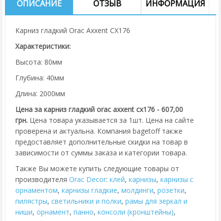
ОПИСАНИЕ
ОТЗЫВ
ИНФОРМАЦИЯ
Карниз гладкий Orac Axxent CX176
Характеристики:
Высота: 80мм
Глубина: 40мм
Длина: 2000мм
Цена за карниз гладкий orac axxent cx176 - 607,00
грн.
Цена товара указывается за 1шт. Цена на сайте
проверена и актуальна. Компания bagetoff также
предоставляет дополнительные скидки на товар в
зависимости от суммы заказа и категории товара.
Также Вы можете купить следующие товары от
производителя
Orac Decor
:
клей
,
карнизы
,
карнизы с
орнаментом
,
карнизы гладкие
,
молдинги
,
розетки
,
пилястры
,
cветильники и полки
,
рамы для зеркал и
ниши
,
орнамент
,
панно
,
консоли (кронштейны)
,