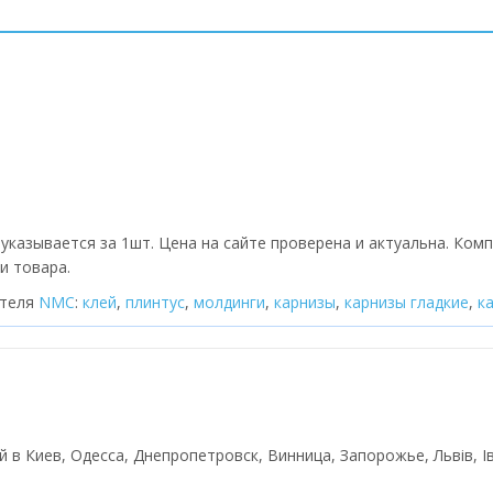
указывается за 1шт. Цена на сайте проверена и актуальна. Ком
и товара.
ителя
NMC
:
клей
,
плинтус
,
молдинги
,
карнизы
,
карнизы гладкие
,
к
ой в Киев, Одесса, Днепропетровск, Винница, Запорожье, Львів, І