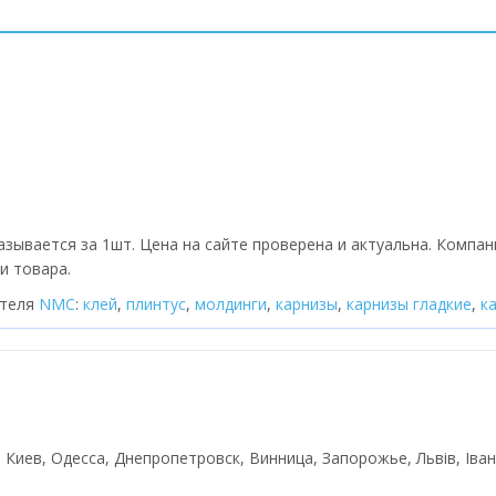
азывается за 1шт. Цена на сайте проверена и актуальна. Компа
и товара.
ителя
NMC
:
клей
,
плинтус
,
молдинги
,
карнизы
,
карнизы гладкие
,
к
 в Киев, Одесса, Днепропетровск, Винница, Запорожье, Львів, Іва