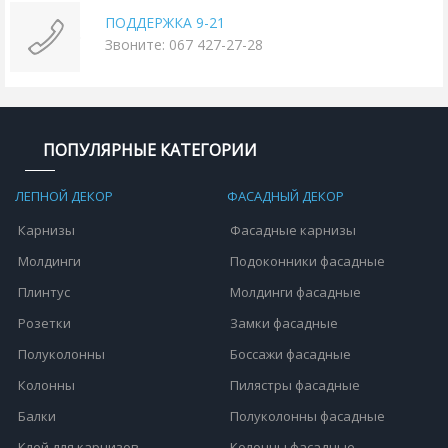
ПОДДЕРЖКА 9-21
Звоните: 067 427-27-28
ПОПУЛЯРНЫЕ КАТЕГОРИИ
ЛЕПНОЙ ДЕКОР
ФАСАДНЫЙ ДЕКОР
Карнизы
Фасадные карнизы
Молдинги
Подоконники фасадные
Плинтус
Молдинги фасадные
Розетки
Замки фасадные
Полуколонны
Боссажи фасадные
Колонны
Пилястры фасадные
Балки
Полуколонны фасадные
Клей для карнизов
Колонны фасадные