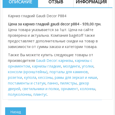
ОПИСАНИЕ
ОТЗЫВ
ИНФОРМАЦИЯ
Карниз гладкий Gaudi Decor P884
Цена за карниз гладкий gaudi decor p884 - 939,00 грн.
Цена товара указывается за 1шт. Цена на сайте
проверена и актуальна. Компания bagetoff также
предоставляет дополнительные скидки на товар в
зависимости от суммы заказа и категории товара.
Также Вы можете купить следующие товары от
производителя
Gaudi Decor
:
карнизы
,
карнизы с
орнаментом
,
карнизы гладкие
,
молдинги
,
уголки
,
консоли (кронштейны)
,
порталы для каминов
,
розетки
,
купола
,
кессоны
,
рамы для зеркал и ниши
,
постаменты и статуи
,
панно
,
пилястры
,
декор
дверей
,
cветильники и полки
,
орнамент
,
колонны
,
полуколонны
,
плинтус
.