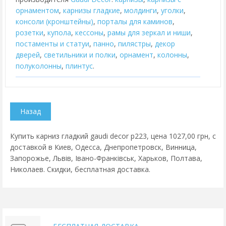
орнаментом
,
карнизы гладкие
,
молдинги
,
уголки
,
консоли (кронштейны)
,
порталы для каминов
,
розетки
,
купола
,
кессоны
,
рамы для зеркал и ниши
,
постаменты и статуи
,
панно
,
пилястры
,
декор
дверей
,
cветильники и полки
,
орнамент
,
колонны
,
полуколонны
,
плинтус
.
Купить карниз гладкий gaudi decor p223, цена 1027,00 грн, с
доставкой в Киев, Одесса, Днепропетровск, Винница,
Запорожье, Львів, Івано-Франківськ, Харьков, Полтава,
Николаев. Скидки, бесплатная доставка.