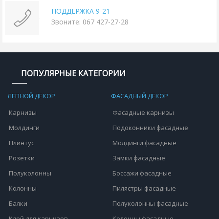
ПОДДЕРЖКА 9-21
Звоните: 067 427-27-28
ПОПУЛЯРНЫЕ КАТЕГОРИИ
ЛЕПНОЙ ДЕКОР
ФАСАДНЫЙ ДЕКОР
Карнизы
Фасадные карнизы
Молдинги
Подоконники фасадные
Плинтус
Молдинги фасадные
Розетки
Замки фасадные
Полуколонны
Боссажи фасадные
Колонны
Пилястры фасадные
Балки
Полуколонны фасадные
Клей для карнизов
Колонны фасадные