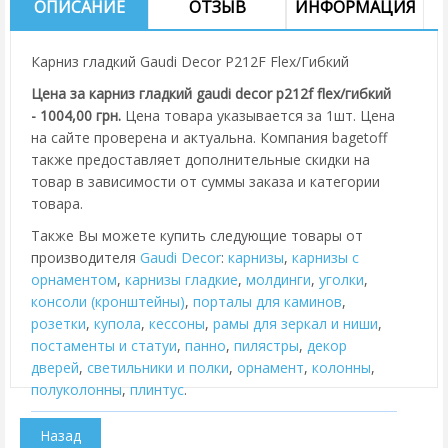
ОПИСАНИЕ
ОТЗЫВ
ИНФОРМАЦИЯ
Карниз гладкий Gaudi Decor P212F Flex/Гибкий
Цена за карниз гладкий gaudi decor p212f flex/гибкий
- 1004,00 грн.
Цена товара указывается за 1шт. Цена
на сайте проверена и актуальна. Компания bagetoff
также предоставляет дополнительные скидки на
товар в зависимости от суммы заказа и категории
товара.
Также Вы можете купить следующие товары от
производителя
Gaudi Decor
:
карнизы
,
карнизы с
орнаментом
,
карнизы гладкие
,
молдинги
,
уголки
,
консоли (кронштейны)
,
порталы для каминов
,
розетки
,
купола
,
кессоны
,
рамы для зеркал и ниши
,
постаменты и статуи
,
панно
,
пилястры
,
декор
дверей
,
cветильники и полки
,
орнамент
,
колонны
,
полуколонны
,
плинтус
.