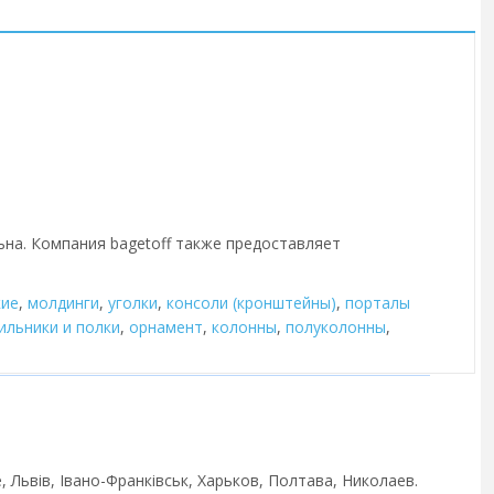
ьна. Компания bagetoff также предоставляет
кие
,
молдинги
,
уголки
,
консоли (кронштейны)
,
порталы
ильники и полки
,
орнамент
,
колонны
,
полуколонны
,
, Львів, Івано-Франківськ, Харьков, Полтава, Николаев.