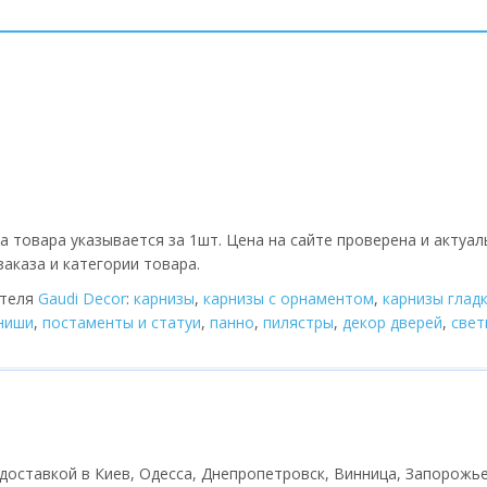
а товара указывается за 1шт. Цена на сайте проверена и актуал
аказа и категории товара.
ителя
Gaudi Decor
:
карнизы
,
карнизы с орнаментом
,
карнизы глад
 ниши
,
постаменты и статуи
,
панно
,
пилястры
,
декор дверей
,
cвет
с доставкой в Киев, Одесса, Днепропетровск, Винница, Запорожье