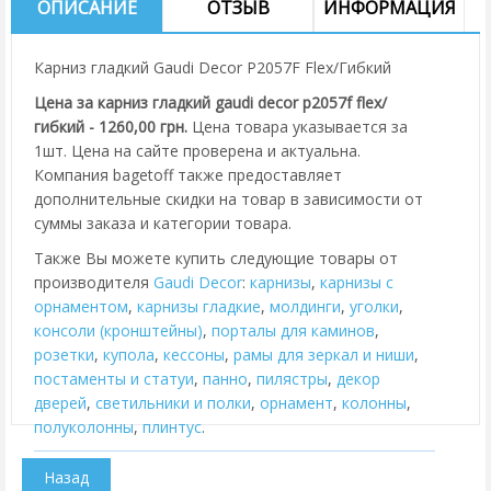
ОПИСАНИЕ
ОТЗЫВ
ИНФОРМАЦИЯ
Карниз гладкий Gaudi Decor P2057F Flex/Гибкий
Цена за карниз гладкий gaudi decor p2057f flex/
гибкий - 1260,00 грн.
Цена товара указывается за
1шт. Цена на сайте проверена и актуальна.
Компания bagetoff также предоставляет
дополнительные скидки на товар в зависимости от
суммы заказа и категории товара.
Также Вы можете купить следующие товары от
производителя
Gaudi Decor
:
карнизы
,
карнизы с
орнаментом
,
карнизы гладкие
,
молдинги
,
уголки
,
консоли (кронштейны)
,
порталы для каминов
,
розетки
,
купола
,
кессоны
,
рамы для зеркал и ниши
,
постаменты и статуи
,
панно
,
пилястры
,
декор
дверей
,
cветильники и полки
,
орнамент
,
колонны
,
полуколонны
,
плинтус
.