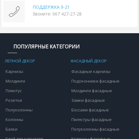
ПОДДЕРЖКА 9-21
Звоните: 067 427-27-28
ПОПУЛЯРНЫЕ КАТЕГОРИИ
ЛЕПНОЙ ДЕКОР
ФАСАДНЫЙ ДЕКОР
Карнизы
Фасадные карнизы
Молдинги
Подоконники фасадные
Плинтус
Молдинги фасадные
Розетки
Замки фасадные
Полуколонны
Боссажи фасадные
Колонны
Пилястры фасадные
Балки
Полуколонны фасадные
Клей для карнизов
Колонны фасадные